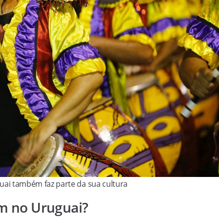
uai também faz parte da sua cultura
em no Uruguai?