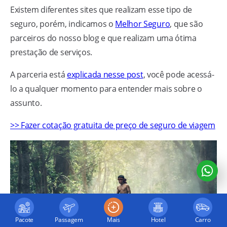
Existem diferentes sites que realizam esse tipo de
seguro, porém, indicamos o
Melhor Seguro
, que são
parceiros do nosso blog e que realizam uma ótima
prestação de serviços.
A parceria está
explicada nesse post
, você pode acessá-
lo a qualquer momento para entender mais sobre o
assunto.
>> Fazer cotação gratuita de preço de seguro de viagem
Pacote
Passagem
Mais
Hotel
Carro