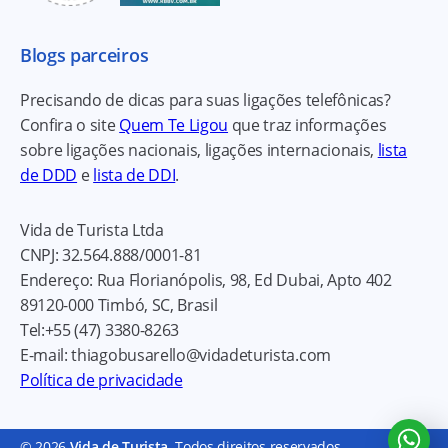
Blogs parceiros
Precisando de dicas para suas ligações telefônicas?
Confira o site
Quem Te Ligou
que traz informações
sobre ligações nacionais, ligações internacionais,
lista
de DDD
e
lista de DDI
.
Vida de Turista Ltda
CNPJ:
32.564.888/0001-81
Endereço:
Rua Florianópolis, 98, Ed Dubai, Apto 402
89120-000
Timbó, SC, Brasil
Tel:
+55 (47) 3380-8263
E-mail:
thiagobusarello@vidadeturista.com
Política de privacidade
© 2026
Vida de Turista
. Todos direitos reservados.