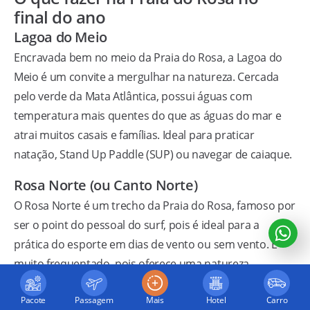
final do ano
Lagoa do Meio
Encravada bem no meio da Praia do Rosa, a Lagoa do
Meio é um convite a mergulhar na natureza. Cercada
pelo verde da Mata Atlântica, possui águas com
temperatura mais quentes do que as águas do mar e
atrai muitos casais e famílias. Ideal para praticar
natação, Stand Up Paddle (SUP) ou navegar de caiaque.
Rosa Norte (ou Canto Norte)
O Rosa Norte é um trecho da Praia do Rosa, famoso por
ser o point do pessoal do surf, pois é ideal para a
prática do esporte em dias de vento ou sem vento. É
muito frequentado, pois oferece uma natureza
exuberante e trilha que leva à Praia Vermelha e a uma
Pacote
Passagem
Mais
Hotel
Carro
piscina natural.