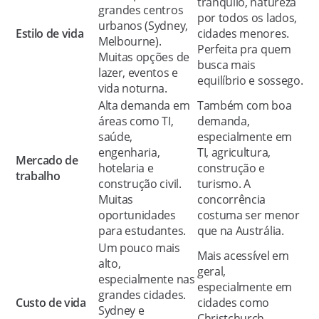
tranquilo, natureza
grandes centros
por todos os lados,
urbanos (Sydney,
Estilo de vida
cidades menores.
Melbourne).
Perfeita pra quem
Muitas opções de
busca mais
lazer, eventos e
equilíbrio e sossego.
vida noturna.
Alta demanda em
Também com boa
áreas como TI,
demanda,
saúde,
especialmente em
engenharia,
TI, agricultura,
Mercado de
hotelaria e
construção e
trabalho
construção civil.
turismo. A
Muitas
concorrência
oportunidades
costuma ser menor
para estudantes.
que na Austrália.
Um pouco mais
Mais acessível em
alto,
geral,
especialmente nas
especialmente em
grandes cidades.
Custo de vida
cidades como
Sydney e
Christchurch,