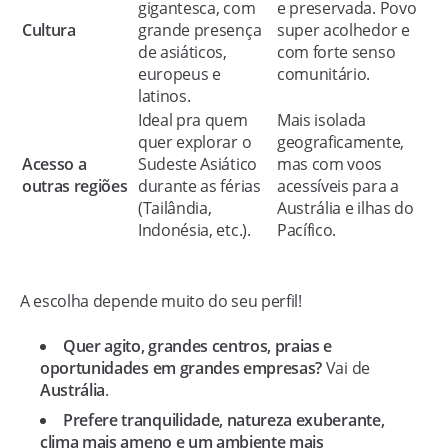
gigantesca, com
e preservada. Povo
Cultura
grande presença
super acolhedor e
de asiáticos,
com forte senso
europeus e
comunitário.
latinos.
Ideal pra quem
Mais isolada
quer explorar o
geograficamente,
Acesso a
Sudeste Asiático
mas com voos
outras regiões
durante as férias
acessíveis para a
(Tailândia,
Austrália e ilhas do
Indonésia, etc.).
Pacífico.
A escolha depende muito do seu perfil!
Quer agito, grandes centros, praias e
oportunidades em grandes empresas?
Vai de
Austrália
.
Prefere tranquilidade, natureza exuberante,
clima mais ameno e um ambiente mais