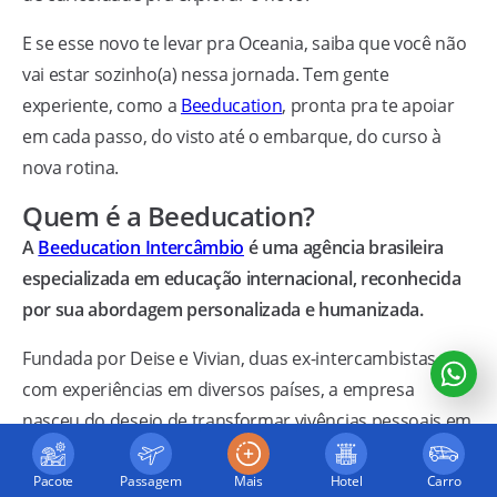
E se esse novo te levar pra Oceania, saiba que você não
vai estar sozinho(a) nessa jornada. Tem gente
experiente, como a
Beeducation
, pronta pra te apoiar
em cada passo, do visto até o embarque, do curso à
nova rotina.
Quem é a Beeducation?
A
Beeducation Intercâmbio
é uma agência brasileira
especializada em educação internacional, reconhecida
por sua abordagem personalizada e humanizada.
Fundada por Deise e Vivian, duas ex-intercambistas
com experiências em diversos países, a empresa
nasceu do desejo de transformar vivências pessoais em
uma missão profissional: auxiliar outras pessoas a
realizarem seus sonhos de estudar no exterior.
Pacote
Passagem
Mais
Hotel
Carro