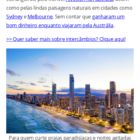
como pelas lindas paisagens naturais em cidades como
Sydney
e
Melbourne
. Sem contar que
ganharam um
bom dinheiro enquanto viajaram pela Austrália
.
>> Quer saber mais sobre intercâmbios? Clique aqui!
Para quem curte praias paradisíacas e noites agitadas