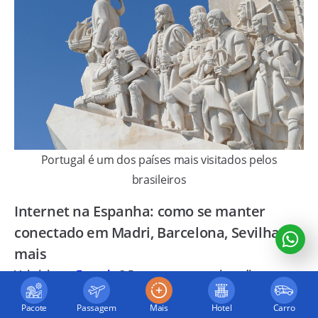
Portugal é um dos países mais visitados pelos
brasileiros
Internet na Espanha: como se manter
conectado em Madri, Barcelona, Sevilha e
mais
Vai visitar a
Espanha
? Prepare-se para viver dias
intensos explorando ruas históricas, saboreando tapas
Pacote
Passagem
Mais
Hotel
Carro
e descobrindo lugares inesquecíveis em cidades como