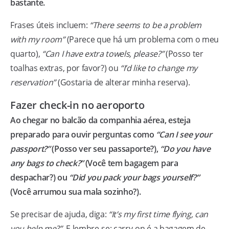
bastante.
Frases úteis incluem:
“There seems to be a problem
with my room”
(Parece que há um problema com o meu
quarto),
“Can I have extra towels, please?”
(Posso ter
toalhas extras, por favor?) ou
“I’d like to change my
reservation”
(Gostaria de alterar minha reserva).
Fazer check-in no aeroporto
Ao chegar no balcão da companhia aérea, esteja
preparado para ouvir perguntas como
“Can I see your
passport?”
(Posso ver seu passaporte?),
“Do you have
any bags to check?”
(Você tem bagagem para
despachar?) ou
“Did you pack your bags yourself?”
(Você arrumou sua mala sozinho?).
Se precisar de ajuda, diga:
“It’s my first time flying, can
you help me?”
. E lembre-se: carry-on é a bagagem de