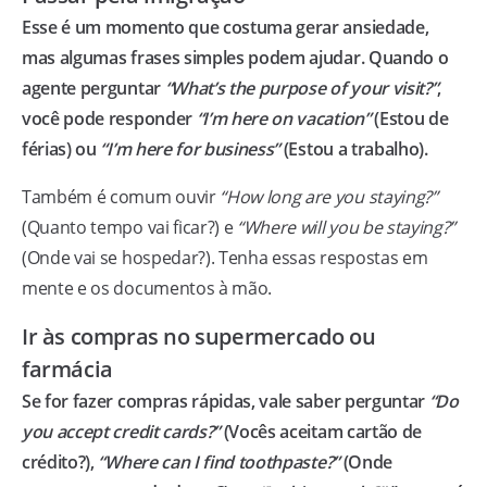
Esse é um momento que costuma gerar ansiedade,
mas algumas frases simples podem ajudar. Quando o
agente perguntar
“What’s the purpose of your visit?”
,
você pode responder
“I’m here on vacation”
(Estou de
férias) ou
“I’m here for business”
(Estou a trabalho).
Também é comum ouvir
“How long are you staying?”
(Quanto tempo vai ficar?) e
“Where will you be staying?”
(Onde vai se hospedar?). Tenha essas respostas em
mente e os documentos à mão.
Ir às compras no supermercado ou
farmácia
Se for fazer compras rápidas, vale saber perguntar
“Do
you accept credit cards?”
(Vocês aceitam cartão de
crédito?),
“Where can I find toothpaste?”
(Onde