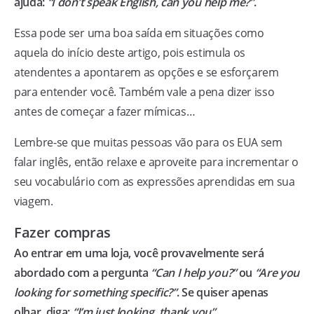
ajuda:
“I don’t speak English, can you help me?”
.
Essa pode ser uma boa saída em situações como
aquela do início deste artigo, pois estimula os
atendentes a apontarem as opções e se esforçarem
para entender você. Também vale a pena dizer isso
antes de começar a fazer mímicas…
Lembre-se que muitas pessoas vão para os EUA sem
falar inglês, então relaxe e aproveite para incrementar o
seu vocabulário com as expressões aprendidas em sua
viagem.
Fazer compras
Ao entrar em uma loja, você provavelmente será
abordado com a pergunta
“Can I help you?”
ou
“Are you
looking for something specific?”
. Se quiser apenas
olhar, diga:
“I’m just looking, thank you”
.