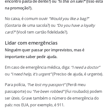
encontro pasta de dente?) ou
“Is this on sale?”
(Isso está
na promoção?).
No caixa, é comum ouvir
“Would you like a bag?”
(Gostaria de uma sacola?) ou
“Do you have a loyalty
card?”
(Você tem cartão fidelidade?).
Lidar com emergências
Ninguém quer passar por imprevistos, mas é
importante saber pedir ajuda.
Em caso de emergência médica, diga:
“I need a doctor”
ou
“I need help, it’s urgent”
(Preciso de ajuda, é urgente).
Para polícia,
“I’ve lost my passport”
(Perdi meu
passaporte) ou
“I’ve been robbed”
(Fui roubado) podem
ser úteis. Grave também o número de emergência do
país: nos EUA, por exemplo, é 911.