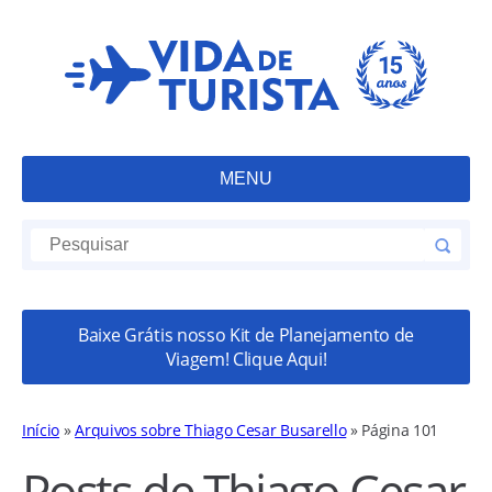
MENU
Baixe Grátis nosso Kit de Planejamento de
Viagem! Clique Aqui!
Início
»
Arquivos sobre Thiago Cesar Busarello
»
Página 101
Posts de Thiago Cesar