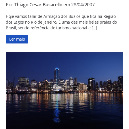
Por
Thiago Cesar Busarello
em 28/04/2007
Hoje vamos falar de Armação dos Búzios que fica na Região
dos Lagos no Rio de Janeiro. É uma das mais belas praias do
Brasil, sendo referência do turismo nacional e […]
Ler mais