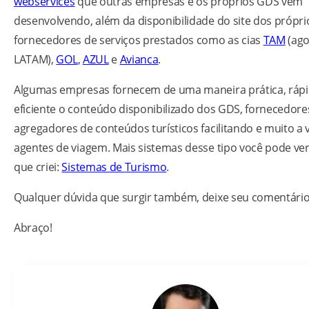
webservices
que outras empresas e os próprios GDS vêm
desenvolvendo, além da disponibilidade do site dos própri
fornecedores de serviços prestados como as cias
TAM
(ago
LATAM),
GOL
,
AZUL
e
Avianca
.
Algumas empresas fornecem de uma maneira prática, rápi
eficiente o conteúdo disponibilizado dos GDS, fornecedore
agregadores de conteúdos turísticos facilitando e muito a 
agentes de viagem. Mais sistemas desse tipo você pode ve
que criei:
Sistemas de Turismo
.
Qualquer dúvida que surgir também, deixe seu comentário
Abraço!