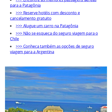
para a Patagônia
>>> Reserve hotéis com desconto e
cancelamento gratuito
>>> Alugue um carro na Patagônia
>>> Não se esqueça do seguro viagem para o
Chile
>>> Conheça também as opções de seguro
viagem para a Argentina