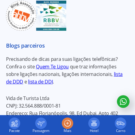
Blogs parceiros
Precisando de dicas para suas ligações telefônicas?
Confira o site
Quem Te Ligou
que traz informações
sobre ligações nacionais, ligações internacionais,
lista
de DDD
e
lista de DDI
.
Vida de Turista Ltda
CNPJ:
32.564.888/0001-81
Endereço:
Rua Florianópolis, 98, Ed Dubai, Apto 402
89120-000
Timbó, SC, Brasil
Tel:
+55 (47) 3380-8263
Pacote
Passagem
Mais
Hotel
Carro