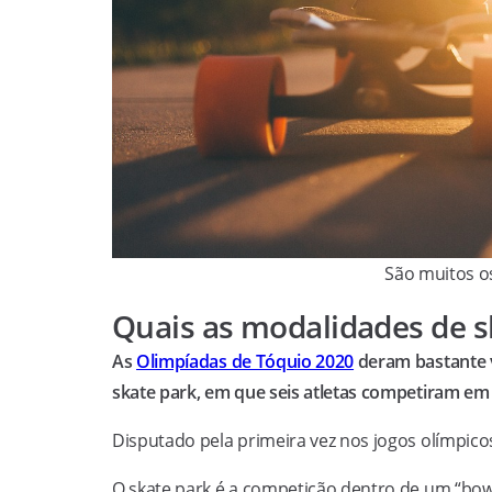
São muitos os
Quais as modalidades de s
As
Olimpíadas de Tóquio 2020
deram bastante v
skate park, em que seis atletas competiram em
Disputado pela primeira vez nos jogos olímpic
O skate park é a competição dentro de um “bowl