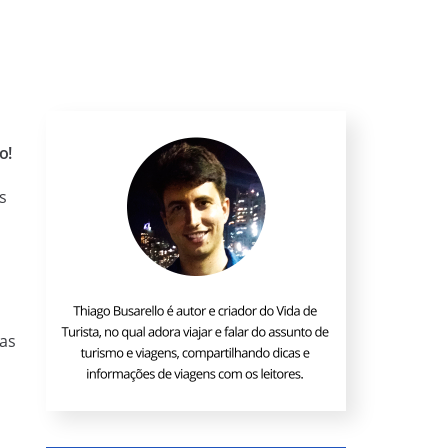
o!
s
sas