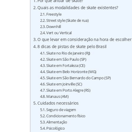
Por que andar de skate?
Quais as modalidades de skate existentes?
Freestyle
Street style (Skate de rua)
Downhill
Vert ou Vertical
O que levar em consideração na hora de escolher
8 dicas de pistas de skate pelo Brasil
Skate no Rio de Janeiro (RJ)
Skate em São Paulo (SP)
Skate em Fortaleza (CE)
Skate em Belo Horizonte (MG)
Skate em São Bernardo do Campo (SP)
Skate em Joinville (SC)
Skate em Porto Alegre (RS)
Manaus (AM)
Cuidados necessários
Seguro de viagem
Condicionamento físico
Alimentação
Psicológico