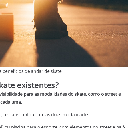
 benefícios de andar de skate
kate existentes?
isibilidade para as modalidades do skate, como o street e
 cada uma.
os, o skate contou com as duas modalidades.
” ou piscina para o esporte, com elementos do street e half-