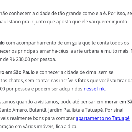
não conhecem a cidade de tão grande como ela é. Por isso, s
aulistano pra ir junto que aposto que ele vai querer ir junto
ulo
com acompanhamento de um guia que te conta todos os
hecer os principais arranha-céus, a arte urbana e muito mais.
ir de R$ 230,00 por pessoa.
ero em São Paulo
e conhecer a cidade de cima. sem se
s chatos, sem contar nas incríveis fotos que você vai tirar d
0,00 por pessoa e podem ser adquiridos
nesse link
.
gostamos quando a visitamos, pode até pensar em
morar em S
Santo Amaro, Butantã, Jardim Paulista e Tatuapé. Por sinal,
óveis realmente bons para comprar
apartamento no Tatuapé
ração em vários imóveis, fica a dica.