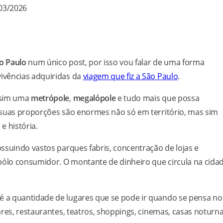
/03/2026
o Paulo
num único post, por isso vou falar de uma forma
ivências adquiridas da
viagem que fiz a São Paulo
.
 sim uma
metrópole
,
megalópole
e tudo mais que possa
s suas proporções são enormes não só em território, mas sim
e história.
ossuindo vastos parques fabris, concentração de lojas e
pólo consumidor. O montante de dinheiro que circula na cida
 a quantidade de lugares que se pode ir quando se pensa no
ares, restaurantes, teatros, shoppings, cinemas, casas noturn