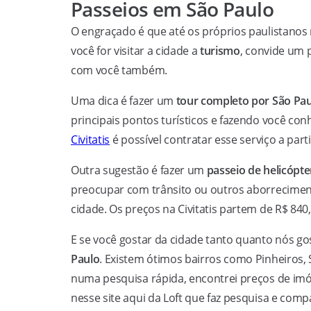
Passeios em São Paulo
O engraçado é que até os próprios paulistanos 
você for visitar a cidade a
turismo
, convide um p
com você também.
Uma dica é fazer um
tour completo por São Pa
principais pontos turísticos e fazendo você con
Civitatis
é possível contratar esse serviço a part
Outra sugestão é fazer um
passeio de helicópt
preocupar com trânsito ou outros aborrecimento
cidade. Os preços na Civitatis partem de R$ 84
E se você gostar da cidade tanto quanto nós 
Paulo
. Existem ótimos bairros como Pinheiros, 
numa pesquisa rápida, encontrei preços de im
nesse site aqui da Loft que faz pesquisa e compa