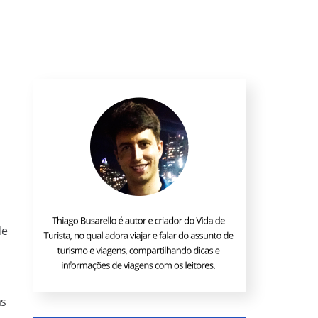
de
as