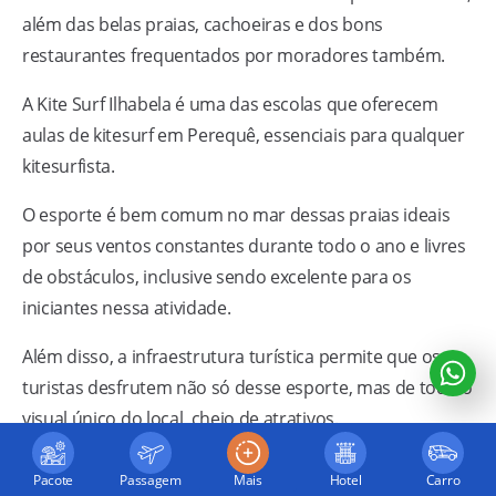
além das belas praias, cachoeiras e dos bons
restaurantes frequentados por moradores também.
A Kite Surf Ilhabela é uma das escolas que oferecem
aulas de kitesurf em Perequê, essenciais para qualquer
kitesurfista.
O esporte é bem comum no mar dessas praias ideais
por seus ventos constantes durante todo o ano e livres
de obstáculos, inclusive sendo excelente para os
iniciantes nessa atividade.
Além disso, a infraestrutura turística permite que os
turistas desfrutem não só desse esporte, mas de todo o
visual único do local, cheio de atrativos.
As praias mais indicadas para a prática são Siriúba,
Pacote
Passagem
Mais
Hotel
Carro