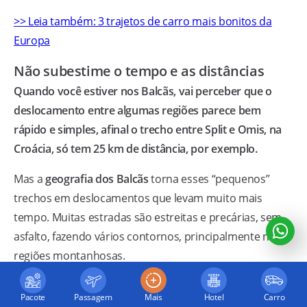
>> Leia também: 3 trajetos de carro mais bonitos da
Europa
Não subestime o tempo e as distâncias
Quando você estiver nos Balcãs, vai perceber que o
deslocamento entre algumas regiões parece bem
rápido e simples, afinal o trecho entre Split e Omis, na
Croácia, só tem 25 km de distância, por exemplo.
Mas a
geografia dos Balcãs
torna esses “pequenos”
trechos em deslocamentos que levam muito mais
tempo. Muitas estradas são estreitas e precárias, sem
asfalto, fazendo vários contornos, principalmente nas
regiões montanhosas.
Há ainda os
engarrafamentos
causados por períodos
Pacote
Passagem
Mais
Hotel
Carro
de alta temporada de turistas e, claro, por inúmeros