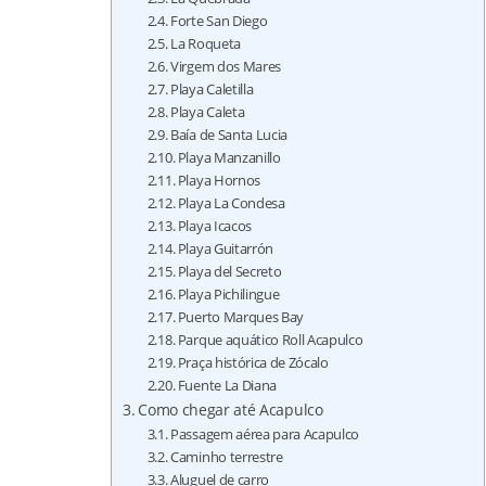
Forte San Diego
La Roqueta
Virgem dos Mares
Playa Caletilla
Playa Caleta
Baía de Santa Lucia
Playa Manzanillo
Playa Hornos
Playa La Condesa
Playa Icacos
Playa Guitarrón
Playa del Secreto
Playa Pichilingue
Puerto Marques Bay
Parque aquático Roll Acapulco
Praça histórica de Zócalo
Fuente La Diana
Como chegar até Acapulco
Passagem aérea para Acapulco
Caminho terrestre
Aluguel de carro