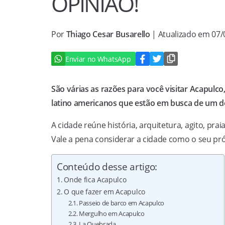
OPINIÃO!
Por
Thiago Cesar Busarello
| Atualizado em 07
Enviar no WhatsApp
São várias as razões para você visitar Acapulco
latino americanos que estão em busca de um de
A cidade reúne história, arquitetura, agito, pr
Vale a pena considerar a cidade como o seu pr
Conteúdo desse artigo:
Onde fica Acapulco
O que fazer em Acapulco
Passeio de barco em Acapulco
Mergulho em Acapulco
La Quebrada