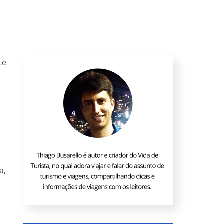
te
a,