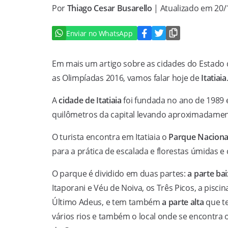
Por
Thiago Cesar Busarello
| Atualizado em 20
Enviar no WhatsApp
Em mais um artigo sobre as cidades do Estado d
as Olimpíadas 2016, vamos falar hoje de
Itatiaia
A
cidade de Itatiaia
foi fundada no ano de 1989 e 
quilômetros da capital levando aproximadamen
O turista encontra em Itatiaia o
Parque Nacional 
para a prática de escalada e florestas úmidas 
O parque é dividido em duas partes:
a parte ba
Itaporani e Véu de Noiva, os Três Picos, a pis
Último Adeus, e tem também
a parte alta
que te
vários rios e também o local onde se encontra 