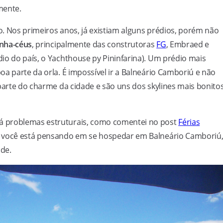
mente.
so. Nos primeiros anos, já existiam alguns prédios, porém não
nha-céus
, principalmente das construtoras
FG
, Embraed e
io do país, o Yachthouse py Pininfarina). Um prédio mais
a parte da orla. É impossível ir a Balneário Camboriú e não
 parte do charme da cidade e são uns dos skylines mais bonito
á problemas estruturais, como comentei no post
Férias
e você está pensando em se hospedar em Balneário Camboriú,
de.