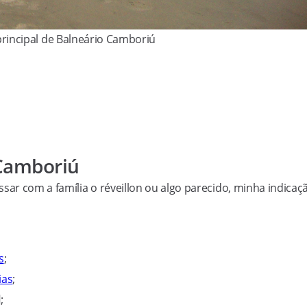
 principal de Balneário Camboriú
 Camboriú
ar com a família o réveillon ou algo parecido, minha indicaç
s
;
ias
;
l
;