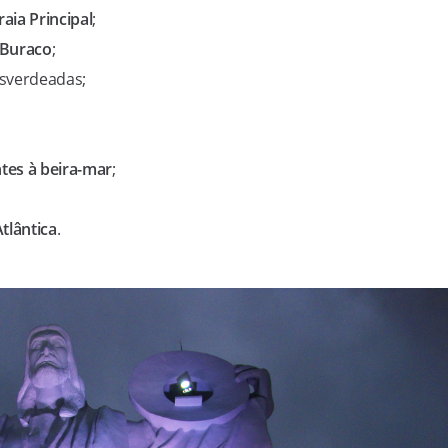
raia Principal
;
 Buraco
;
sverdeadas;
tes à beira-mar
;
tlântica
.