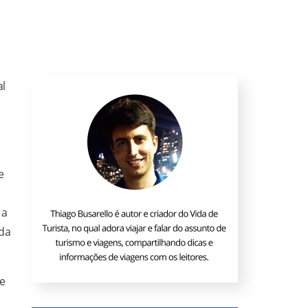
al
e
 a
ida
 e