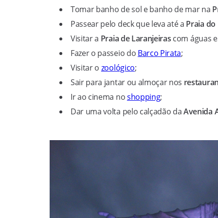
Tomar banho de sol e banho de mar na
P
Passear pelo deck que leva até a
Praia do
Visitar a
Praia de Laranjeiras
com águas e
Fazer o passeio do
Barco Pirata
;
Visitar o
zoológico
;
Sair para jantar ou almoçar nos
restauran
Ir ao cinema no
shopping
;
Dar uma volta pelo calçadão da
Avenida A