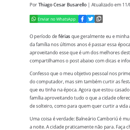
Por
Thiago Cesar Busarello
| Atualizado em 11
Enviar no WhatsApp
O período de
férias
que geralmente eu e minha f
da família nos últimos anos é passar essa épo
aproveitando esse que é um dos melhores destin
compartilhamos o post abaixo com dicas e inf
Confesso que o meu objetivo pessoal nos primeir
do computador, mas sim também curtir as festas,
que eu tinha na época. Agora que estou casado 
família aproveitando tudo o que a cidade ofere
de solteiro, como para quem quer curtir a vida a
Uma coisa é verdade: Balneário Camboriú é mui
a noite. A cidade praticamente não para. Faça 