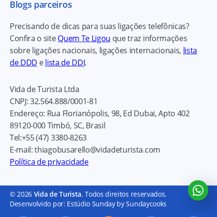
Blogs parceiros
Precisando de dicas para suas ligações telefônicas?
Confira o site
Quem Te Ligou
que traz informações
sobre ligações nacionais, ligações internacionais,
lista
de DDD
e
lista de DDI
.
Vida de Turista Ltda
CNPJ:
32.564.888/0001-81
Endereço:
Rua Florianópolis, 98, Ed Dubai, Apto 402
89120-000
Timbó, SC, Brasil
Tel:
+55 (47) 3380-8263
E-mail:
thiagobusarello@vidadeturista.com
Política de privacidade
© 2026
Vida de Turista
. Todos direitos reservados.
Desenvolvido por: Estúdio Sunday by Sundaycooks