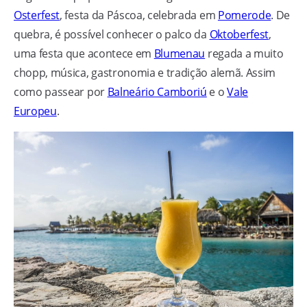
Osterfest
, festa da Páscoa, celebrada em
Pomerode
. De
quebra, é possível conhecer o palco da
Oktoberfest
,
uma festa que acontece em
Blumenau
regada a muito
chopp, música, gastronomia e tradição alemã. Assim
como passear por
Balneário Camboriú
e o
Vale
Europeu
.