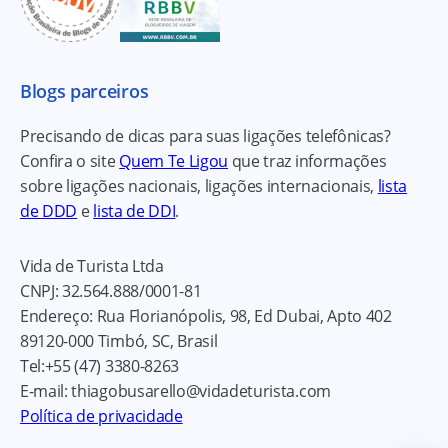
Blogs parceiros
Precisando de dicas para suas ligações telefônicas?
Confira o site
Quem Te Ligou
que traz informações
sobre ligações nacionais, ligações internacionais,
lista
de DDD
e
lista de DDI
.
Vida de Turista Ltda
CNPJ:
32.564.888/0001-81
Endereço:
Rua Florianópolis, 98, Ed Dubai, Apto 402
89120-000
Timbó, SC, Brasil
Tel:
+55 (47) 3380-8263
E-mail:
thiagobusarello@vidadeturista.com
Política de privacidade