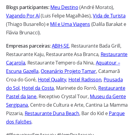
Blogs participantes:
Meu Destino
(André Morato),
Vagando Por Aí
(Luis Felipe Magalhães),
Vida de Turista
(Thiago Busarello) e
Mil e Uma Viagens
(Dalila Barakat e
Flávia Brunacci).
Empresas parceiras:
ABIH-SE
, Restaurante Bada Grill,
Restaurante Kaju, Restaurante Asa Branca,
Restaurante
Caçarola
, Restaurante Tempero da Nina,
Aquatour –
Escuna Gazella
,
Oceanário Projeto Tamar
, Catamarã
Croa do Goré,
Hotel Quality,
Hotel Radisson
,
Pousada
do Sol
,
Hotel da Costa
, Marinete do Forró,
Restaurante
Pastel da Jane
, Receptivo Crystal Tour,
Museu da Gente
Sergipana
, Centro de Cultura e Arte, Cantina La Mamma
Pizzaria,
Restaurante Duna Beach
, Bar do Kid e
Parque
dos Falcões
.
#BlogueirosEmAracaju #VemPraAracaju