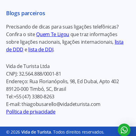
Blogs parceiros
Precisando de dicas para suas ligações telefônicas?
Confira o site
Quem Te Ligou
que traz informações
sobre ligações nacionais, ligações internacionais,
lista
de DDD
e
lista de DDI
.
Vida de Turista Ltda
CNPJ:
32.564.888/0001-81
Endereço:
Rua Florianópolis, 98, Ed Dubai, Apto 402
89120-000
Timbó, SC, Brasil
Tel:
+55 (47) 3380-8263
E-mail:
thiagobusarello@vidadeturista.com
Política de privacidade
© 2026
Vida de Turista
. Todos direitos reservados.