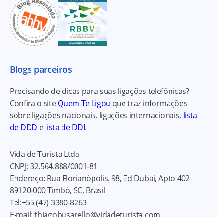
Blogs parceiros
Precisando de dicas para suas ligações telefônicas?
Confira o site
Quem Te Ligou
que traz informações
sobre ligações nacionais, ligações internacionais,
lista
de DDD
e
lista de DDI
.
Vida de Turista Ltda
CNPJ:
32.564.888/0001-81
Endereço:
Rua Florianópolis, 98, Ed Dubai, Apto 402
89120-000
Timbó, SC, Brasil
Tel:
+55 (47) 3380-8263
E-mail:
thiagobusarello@vidadeturista.com