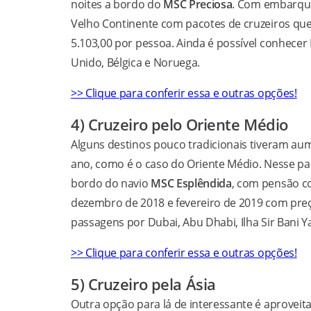
noites a bordo do
MSC Preciosa
. Com embarque 
Velho Continente com pacotes de cruzeiros que
5.103,00 por pessoa. Ainda é possível conhecer 
Unido, Bélgica e Noruega.
>> Clique para conferir essa e outras opções!
4) Cruzeiro pelo Oriente Médio
Alguns destinos pouco tradicionais tiveram aum
ano, como é o caso do Oriente Médio. Nesse pac
bordo do navio
MSC Esplêndida
, com pensão co
dezembro de 2018 e fevereiro de 2019 com preços
passagens por Dubai, Abu Dhabi, Ilha Sir Bani Y
>> Clique para conferir essa e outras opções!
5) Cruzeiro pela Ásia
Outra opção para lá de interessante é aproveit