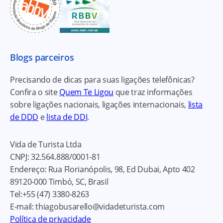
Blogs parceiros
Precisando de dicas para suas ligações telefônicas?
Confira o site
Quem Te Ligou
que traz informações
sobre ligações nacionais, ligações internacionais,
lista
de DDD
e
lista de DDI
.
Vida de Turista Ltda
CNPJ:
32.564.888/0001-81
Endereço:
Rua Florianópolis, 98, Ed Dubai, Apto 402
89120-000
Timbó, SC, Brasil
Tel:
+55 (47) 3380-8263
E-mail:
thiagobusarello@vidadeturista.com
Política de privacidade