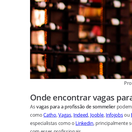
Pro
Onde encontrar vagas para
As
vagas para a profissão de sommelier
podem 
como
Catho
,
Vagas
,
Indeed
,
Jooble
,
Infojobs
ou
especialistas como o
Linkedin
, principalmente s
com esses profissionais.