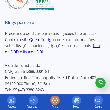
Blogs parceiros
Precisando de dicas para suas ligações telefônicas?
Confira o site
Quem Te Ligou
que traz informações
sobre ligações nacionais, ligações internacionais,
lista
de DDD
e
lista de DDI
.
Vida de Turista Ltda
CNPJ:
32.564.888/0001-81
Endereço:
Rua Florianópolis, 98, Ed Dubai, Apto 402
89120-000
Timbó, SC, Brasil
Tel:
+55 (47) 3380-8263
E-mail:
thiagobusarello@vidadeturista.com
Política de privacidade
Pacote
Passagem
Mais
Hotel
Carro