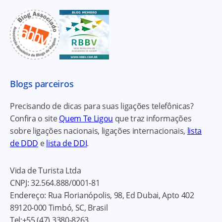
Blogs parceiros
Precisando de dicas para suas ligações telefônicas?
Confira o site
Quem Te Ligou
que traz informações
sobre ligações nacionais, ligações internacionais,
lista
de DDD
e
lista de DDI
.
Vida de Turista Ltda
CNPJ:
32.564.888/0001-81
Endereço:
Rua Florianópolis, 98, Ed Dubai, Apto 402
89120-000
Timbó, SC, Brasil
Tel:
+55 (47) 3380-8263