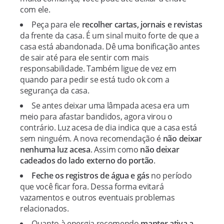
com ele.
Peça para ele
recolher cartas, jornais e revistas
da frente da casa. É um sinal muito forte de que a
casa está abandonada. Dê uma bonificação antes
de sair até para ele sentir com mais
responsabilidade. Também ligue de vez em
quando para pedir se está tudo ok com a
segurança da casa.
Se antes deixar uma lâmpada acesa era um
meio para afastar bandidos, agora virou o
contrário. Luz acesa de dia indica que a casa está
sem ninguém. A nova recomendação é
não deixar
nenhuma luz acesa
. Assim como
não deixar
cadeados do lado externo do portão
.
Feche os registros de água e gás
no período
que você ficar fora. Dessa forma evitará
vazamentos e outros eventuais problemas
relacionados.
Quanto à energia recomendo
manter ativa a