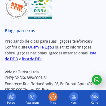
Blogs parceiros
Precisando de dicas para suas ligações telefônicas?
Confira o site
Quem Te Ligou
que traz informações
sobre ligações nacionais, ligações internacionais,
lista
de DDD
e
lista de DDI
.
Vida de Turista Ltda
CNPJ:
32.564.888/0001-81
Endereço:
Rua Florianópolis, 98, Ed Dubai, Apto 402
89120-000
Timbó, SC, Brasil
Tel:
+55 (47) 3380-8263
E-mail:
thiagobusarello@vidadeturista.com
Pacote
Passagem
Mais
Hotel
Carro