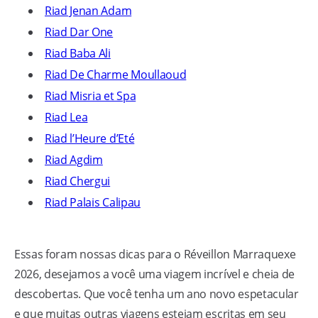
Riad Jenan Adam
Riad Dar One
Riad Baba Ali
Riad De Charme Moullaoud
Riad Misria et Spa
Riad Lea
Riad l’Heure d’Eté
Riad Agdim
Riad Chergui
Riad Palais Calipau
Essas foram nossas dicas para o Réveillon Marraquexe
2026, desejamos a você uma viagem incrível e cheia de
descobertas. Que você tenha um ano novo espetacular
e que muitas outras viagens estejam escritas em seu