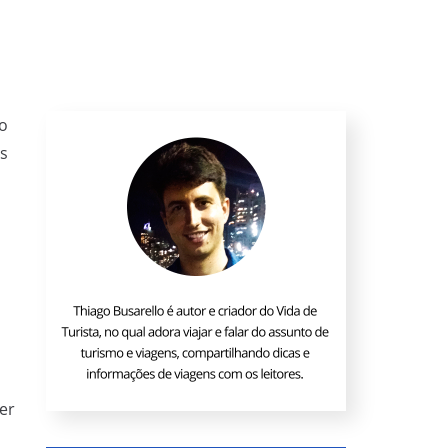
do
s
er