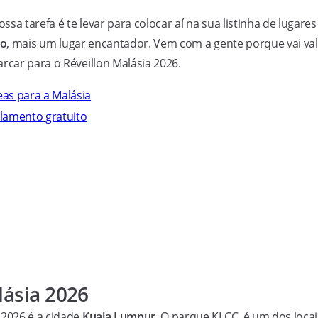
a tarefa é te levar para colocar aí na sua listinha de lugares
no
, mais um lugar encantador. Vem com a gente porque vai va
rcar para o Réveillon Malásia 2026.
as para a Malásia
lamento gratuito
lásia 2026
 2026 é a cidade
Kuala Lumpur
. O parque KLCC, é um dos locai