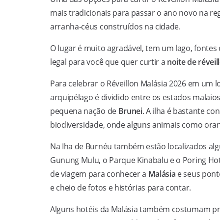
mais tradicionais para passar o ano novo na reg
arranha-céus construídos na cidade.
O lugar é muito agradável, tem um lago, fonte
legal para você que quer curtir a
noite de réveil
Para celebrar o Réveillon Malásia 2026 em um l
arquipélago é dividido entre os estados malaio
pequena nação de
Brunei
. A ilha é bastante co
biodiversidade, onde alguns animais como or
Na Iha de Burnéu também estão localizados al
Gunung Mulu, o Parque Kinabalu e o Poring Hot 
de viagem para conhecer a
Malásia
e seus pont
e cheio de fotos e histórias para contar.
Alguns hotéis da Malásia também costumam pr