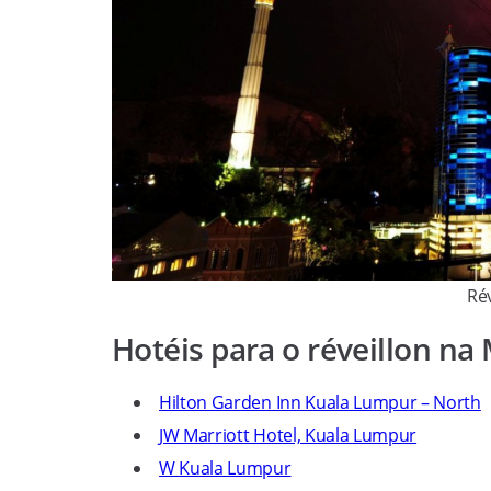
Ré
Hotéis para o réveillon na
Hilton Garden Inn Kuala Lumpur – North
JW Marriott Hotel, Kuala Lumpur
W Kuala Lumpur