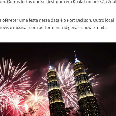
am. Outras festas que se destacam em Kuala Lumpur são Zou
 oferecer uma festa nessa data é o Port Dickson. Outro local
shows e músicas com performers índigenas, show e muita