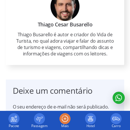
Thiago Cesar Busarello
Thiago Busarello é autor e criador do Vida de
Turista, no qual adora viajar e falar do assunto
de turismo e viagens, compartilhando dicas e
informações de viagens com os leitores.
Deixe um comentário
O seu endereço de e-mail não será publicado.
Campos obrigatórios são marcados com
*
Pacote
Passagem
Mais
Hotel
Carro
Comentário
*