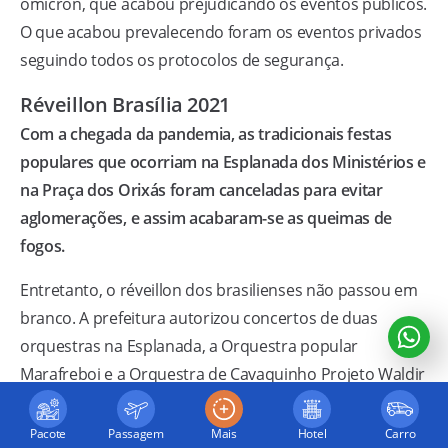
ômicron, que acabou prejudicando os eventos públicos.
O que acabou prevalecendo foram os eventos privados
seguindo todos os protocolos de segurança.
Réveillon Brasília 2021
Com a chegada da pandemia, as tradicionais festas
populares que ocorriam na Esplanada dos Ministérios e
na Praça dos Orixás foram canceladas para evitar
aglomerações, e assim acabaram-se as queimas de
fogos.
Entretanto, o réveillon dos brasilienses não passou em
branco. A prefeitura autorizou concertos de duas
orquestras na Esplanada, a Orquestra popular
Marafreboi e a Orquestra de Cavaquinho Projeto Waldir
Azevedo. O público pode participar, obedecendo o
distanciamento social, por meio de quadrantes
Pacote
Passagem
Mais
Hotel
Carro