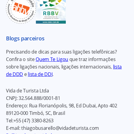
Blogs parceiros
Precisando de dicas para suas ligações telefônicas?
Confira o site
Quem Te Ligou
que traz informações
sobre ligações nacionais, ligações internacionais,
lista
de DDD
e
lista de DDI
.
Vida de Turista Ltda
CNPJ:
32.564.888/0001-81
Endereço:
Rua Florianópolis, 98, Ed Dubai, Apto 402
89120-000
Timbó, SC, Brasil
Tel:
+55 (47) 3380-8263
E-mail:
thiagobusarello@vidadeturista.com