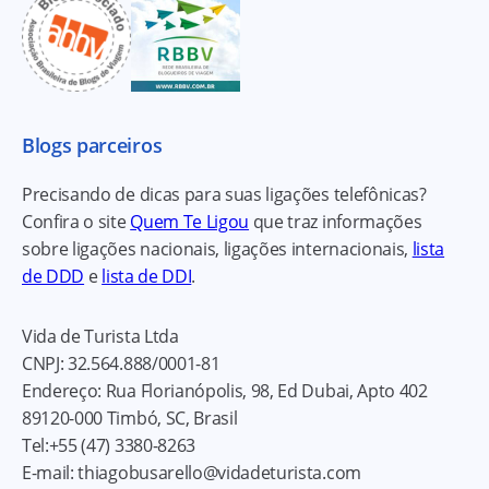
Blogs parceiros
Precisando de dicas para suas ligações telefônicas?
Confira o site
Quem Te Ligou
que traz informações
sobre ligações nacionais, ligações internacionais,
lista
de DDD
e
lista de DDI
.
Vida de Turista Ltda
CNPJ:
32.564.888/0001-81
Endereço:
Rua Florianópolis, 98, Ed Dubai, Apto 402
89120-000
Timbó, SC, Brasil
Tel:
+55 (47) 3380-8263
E-mail:
thiagobusarello@vidadeturista.com