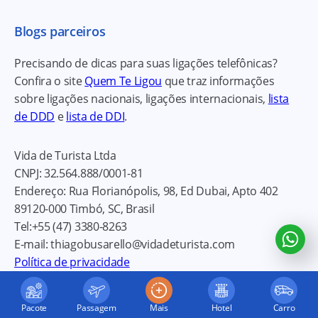
Blogs parceiros
Precisando de dicas para suas ligações telefônicas?
Confira o site
Quem Te Ligou
que traz informações
sobre ligações nacionais, ligações internacionais,
lista
de DDD
e
lista de DDI
.
Vida de Turista Ltda
CNPJ:
32.564.888/0001-81
Endereço:
Rua Florianópolis, 98, Ed Dubai, Apto 402
89120-000
Timbó, SC, Brasil
Tel:
+55 (47) 3380-8263
E-mail:
thiagobusarello@vidadeturista.com
Política de privacidade
Pacote
Passagem
Mais
Hotel
Carro
© 2026
Vida de Turista
. Todos direitos reservados.