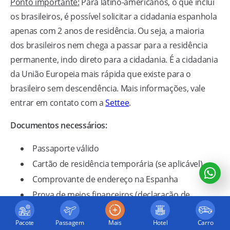
Ponto importante:
Para latino-americanos, o que inclui
os brasileiros, é possível solicitar a cidadania espanhola
apenas com 2 anos de residência. Ou seja, a maioria
dos brasileiros nem chega a passar para a residência
permanente, indo direto para a cidadania. É a cidadania
da União Europeia mais rápida que existe para o
brasileiro sem descendência. Mais informações, vale
entrar em contato com a
Settee
.
Documentos necessários:
Passaporte válido
Cartão de residência temporária (se aplicável)
Comprovante de endereço na Espanha
Prova de meios financeiros (declaração de
rendimentos ou contrato de trabalho)
Seguro de saúde
Pacote
Passagem
Mais
Hotel
Carro