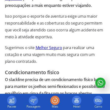
preocupações a mais enquanto estiver viajando.
Isso porque o esporte de aventura exige uma maior
responsabilidade e as coberturas do seguro permitem
que você seja atendido caso ocorra algum acidente em
meio à atividade esportiva.
Sugerimos o site
Melhor Seguro
para realizar uma
cotação e uma viagem muito mais segura com um
plano contratado.
Condicionamento físico
O slackline precisa de um condicionamento físico bom
para manter os joelhos semi-flexionados e possibilitar o
equilíbrio em cima da fita com os braços abertos.
Embora a prática já fortaleça o corpo, principalmente o
Pacote
Passagem
Mais
Hotel
Carro