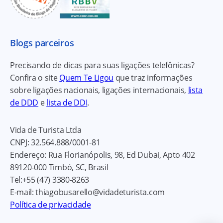
Blogs parceiros
Precisando de dicas para suas ligações telefônicas?
Confira o site
Quem Te Ligou
que traz informações
sobre ligações nacionais, ligações internacionais,
lista
de DDD
e
lista de DDI
.
Vida de Turista Ltda
CNPJ:
32.564.888/0001-81
Endereço:
Rua Florianópolis, 98, Ed Dubai, Apto 402
89120-000
Timbó, SC, Brasil
Tel:
+55 (47) 3380-8263
E-mail:
thiagobusarello@vidadeturista.com
Política de privacidade