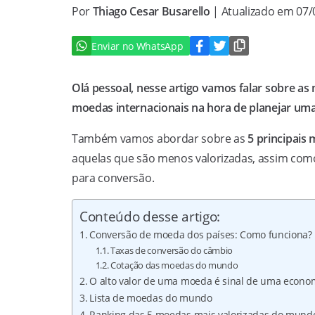
Por
Thiago Cesar Busarello
| Atualizado em 07
Enviar no WhatsApp
Olá pessoal, nesse artigo vamos falar sobre a
moedas internacionais na hora de planejar um
Também vamos abordar sobre as
5 principais
aquelas que são menos valorizadas, assim como
para conversão.
Conteúdo desse artigo:
Conversão de moeda dos países: Como funciona?
Taxas de conversão do câmbio
Cotação das moedas do mundo
O alto valor de uma moeda é sinal de uma econom
Lista de moedas do mundo
Ranking das 5 moedas mais valorizadas do mund