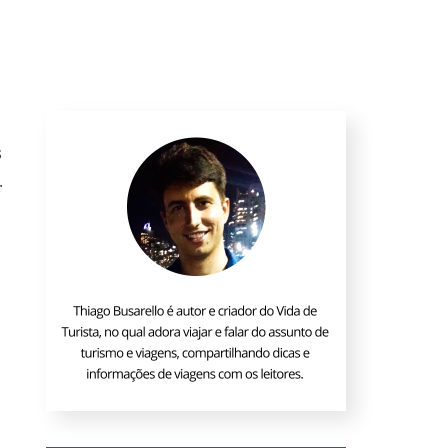
s
.
,