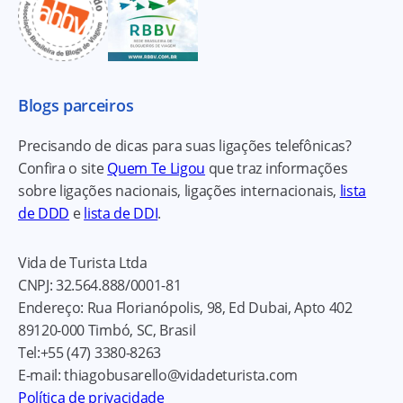
Blogs parceiros
Precisando de dicas para suas ligações telefônicas?
Confira o site
Quem Te Ligou
que traz informações
sobre ligações nacionais, ligações internacionais,
lista
de DDD
e
lista de DDI
.
Vida de Turista Ltda
CNPJ:
32.564.888/0001-81
Endereço:
Rua Florianópolis, 98, Ed Dubai, Apto 402
89120-000
Timbó, SC, Brasil
Tel:
+55 (47) 3380-8263
E-mail:
thiagobusarello@vidadeturista.com
Política de privacidade