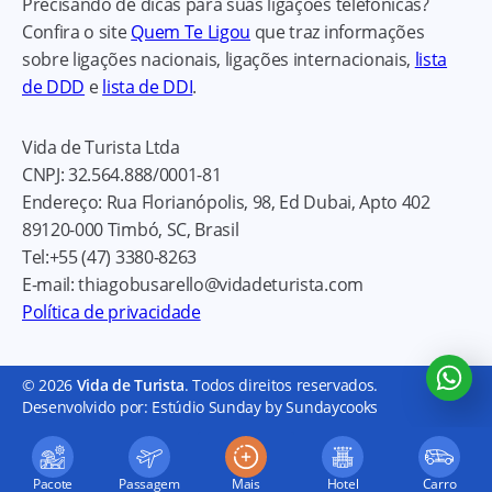
Precisando de dicas para suas ligações telefônicas?
Confira o site
Quem Te Ligou
que traz informações
sobre ligações nacionais, ligações internacionais,
lista
de DDD
e
lista de DDI
.
Vida de Turista Ltda
CNPJ:
32.564.888/0001-81
Endereço:
Rua Florianópolis, 98, Ed Dubai, Apto 402
89120-000
Timbó, SC, Brasil
Tel:
+55 (47) 3380-8263
E-mail:
thiagobusarello@vidadeturista.com
Política de privacidade
© 2026
Vida de Turista
. Todos direitos reservados.
Desenvolvido por: Estúdio Sunday by Sundaycooks
Pacote
Passagem
Mais
Hotel
Carro