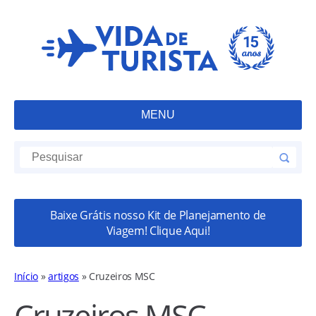
MENU
Baixe Grátis nosso Kit de Planejamento de
Viagem! Clique Aqui!
Início
»
artigos
»
Cruzeiros MSC
Cruzeiros MSC