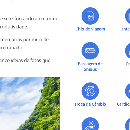
pre se esforçando ao máximo
produtividade.
Chip de Viagem
Int
ar memórias por meio de
no trabalho.
inco ideias de fotos que
Passagem de
Cr
ônibus
Troca de Câmbio
Cartão