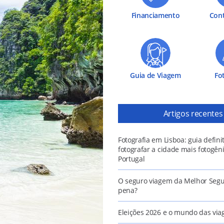
Financiamento
Cont
Guia de Viagem
Fo
Artigos recentes
Fotografia em Lisboa: guia defini
fotografar a cidade mais fotogên
Portugal
O seguro viagem da Melhor Segu
pena?
Eleições 2026 e o mundo das via