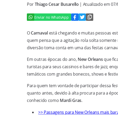
Por
Thiago Cesar Busarello
| Atualizado em 07
Enviar no WhatsApp
O
Carnaval
está chegando e muitas pessoas est
quem pensa que a agitação rola solta somente
diversão toma conta em uma das festas carna
Em outras épocas do ano,
New Orleans
que fic
turistas para seus cassinos e bares de jazz, enq
temáticos com grandes bonecos, shows e festiv
Para quem tem vontade de participar dessa festa
quanto antes, devido à alta procura para a époc
conhecido como
Mardi Gras
.
>> Passagens para New Orleans mais bar