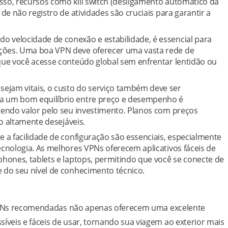
so, recursos como kill switch (desligamento automático da
de não registro de atividades são cruciais para garantir a
do velocidade de conexão e estabilidade, é essencial para
ções. Uma boa VPN deve oferecer uma vasta rede de
que você acesse conteúdo global sem enfrentar lentidão ou
sejam vitais, o custo do serviço também deve ser
a um bom equilíbrio entre preço e desempenho é
tendo valor pelo seu investimento. Planos com preços
ão altamente desejáveis.
a e a facilidade de configuração são essenciais, especialmente
ecnologia. As melhores VPNs oferecem aplicativos fáceis de
phones, tablets e laptops, permitindo que você se conecte de
 do seu nível de conhecimento técnico.
s VPNs recomendadas não apenas oferecem uma excelente
veis e fáceis de usar, tornando sua viagem ao exterior mais