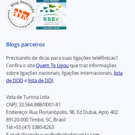
Blogs parceiros
Precisando de dicas para suas ligações telefônicas?
Confira o site
Quem Te Ligou
que traz informações
sobre ligações nacionais, ligações internacionais,
lista
de DDD
e
lista de DDI
.
Vida de Turista Ltda
CNPJ:
32.564.888/0001-81
Endereço:
Rua Florianópolis, 98, Ed Dubai, Apto 402
89120-000
Timbó, SC, Brasil
Tel:
+55 (47) 3380-8263
E-mail:
thiagobusarello@vidadeturista.com