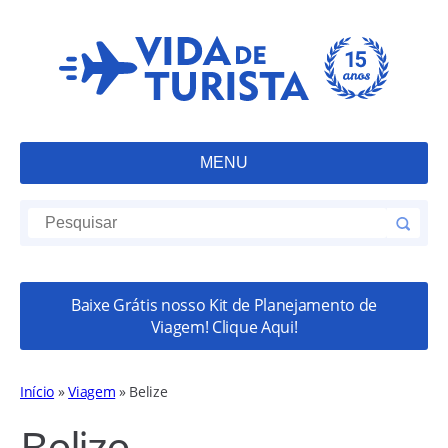
MENU
Baixe Grátis nosso Kit de Planejamento de
Viagem! Clique Aqui!
Início
»
Viagem
»
Belize
Belize