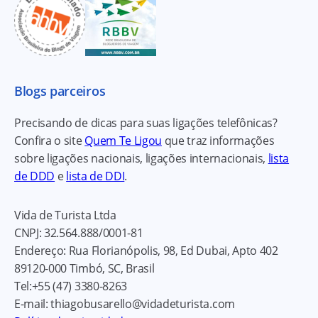
Blogs parceiros
Precisando de dicas para suas ligações telefônicas?
Confira o site
Quem Te Ligou
que traz informações
sobre ligações nacionais, ligações internacionais,
lista
de DDD
e
lista de DDI
.
Vida de Turista Ltda
CNPJ:
32.564.888/0001-81
Endereço:
Rua Florianópolis, 98, Ed Dubai, Apto 402
89120-000
Timbó, SC, Brasil
Tel:
+55 (47) 3380-8263
E-mail:
thiagobusarello@vidadeturista.com