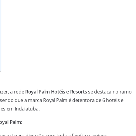
azer, a rede
Royal Palm Hotéis e Resorts
se destaca no ramo
o, sendo que a marca Royal Palm é detentora de 6 hotéis e
les em Indaiatuba.
Royal Palm:
resort para diversão com toda a família e amigos