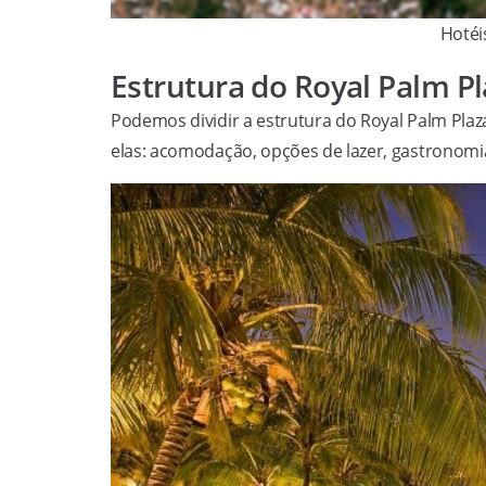
Hotéi
Estrutura do Royal Palm P
Podemos dividir a estrutura do Royal Palm Plaz
elas: acomodação, opções de lazer, gastronomia