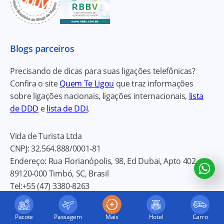
Blogs parceiros
Precisando de dicas para suas ligações telefônicas?
Confira o site
Quem Te Ligou
que traz informações
sobre ligações nacionais, ligações internacionais,
lista
de DDD
e
lista de DDI
.
Vida de Turista Ltda
CNPJ:
32.564.888/0001-81
Endereço:
Rua Florianópolis, 98, Ed Dubai, Apto 402
89120-000
Timbó, SC, Brasil
Tel:
+55 (47) 3380-8263
E-mail:
thiagobusarello@vidadeturista.com
Política de privacidade
Pacote
Passagem
Mais
Hotel
Carro