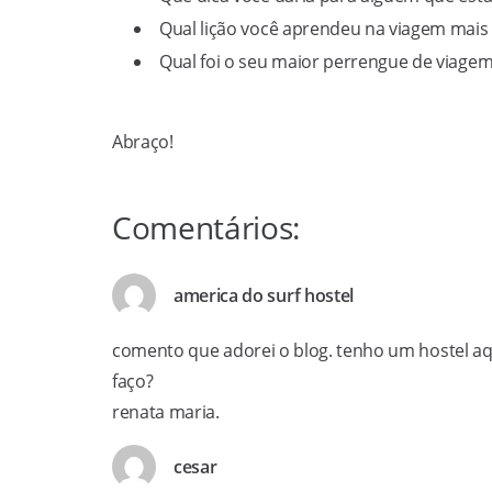
Qual lição você aprendeu na viagem mais
Qual foi o seu maior perrengue de viage
Abraço!
Comentários:
america do surf hostel
comento que adorei o blog. tenho um hostel aqu
faço?
renata maria.
cesar