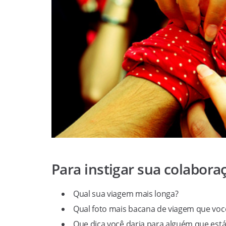
Para instigar sua colabora
Qual sua viagem mais longa?
Qual foto mais bacana de viagem que você
Que dica você daria para alguém que est