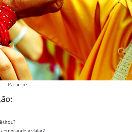
Participe
ção:
 tirou?
á começando a viajar?