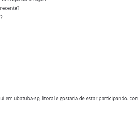
 recente?
m?
i em ubatuba-sp, litoral e gostaria de estar participando. co