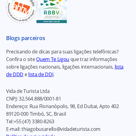
Blogs parceiros
Precisando de dicas para suas ligações telefônicas?
Confira o site
Quem Te Ligou
que traz informações
sobre ligações nacionais, ligações internacionais,
lista
de DDD
e
lista de DDI
.
Vida de Turista Ltda
CNPJ:
32.564.888/0001-81
Endereço:
Rua Florianópolis, 98, Ed Dubai, Apto 402
89120-000
Timbó, SC, Brasil
Tel:
+55 (47) 3380-8263
E-mail:
thiagobusarello@vidadeturista.com